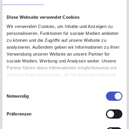
Diese Webseite verwendet Cookies
Wir verwenden Cookies, um Inhalte und Anzeigen zu
personalisieren, Funktionen für soziale Medien anbieten
zu können und die Zugriffe auf unsere Website zu
analysieren. Außerdem geben wir Informationen zu Ihrer
Verwendung unserer Website an unsere Partner für
soziale Medien, Werbung und Analysen weiter. Unsere
Partner führen diese Informationen möglicherweise mit
weiteren Daten zusammen, die Sie ihnen bereitgestellt
Sicherheitstrends
haben oder die sie im Rahmen Ihrer Nutzung der Dienste
Mittelstand überschätzt seine
gesammelt haben.
Einwilligungsauswahl
Cyberabwehr (PwC-Studie)
Notwendig
Eine PwC-Studie zeigt: Der Mittelstand
überschätzt seine Cyberabwehr um ein bis zwei
Reifegradstufen – mit Folgen für Lieferketten,
Präferenzen
Budget und Personal.
Read more