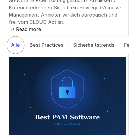
Souveräne PAM-Lösung gesucht? An diesen 7
Kriterien erkennen Sie, ob ein Privileged-Access-
Management-Anbieter wirklich europäisch und
frei vom CLOUD Act ist.
Read more
Alle
Best Practices
Sicherheitstrends
Fern